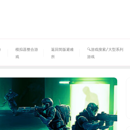
资源避难所
游
模拟器整合游
返回简版避难
🔍游戏搜索/大型系列
戏
所
游戏