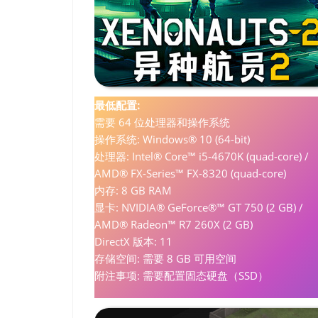
最低配置:
需要 64 位处理器和操作系统
操作系统: Windows® 10 (64-bit)
处理器: Intel® Core™ i5-4670K (quad-core) /
AMD® FX-Series™ FX-8320 (quad-core)
内存: 8 GB RAM
显卡: NVIDIA® GeForce®™ GT 750 (2 GB) /
AMD® Radeon™ R7 260X (2 GB)
DirectX 版本: 11
存储空间: 需要 8 GB 可用空间
附注事项: 需要配置固态硬盘（SSD）