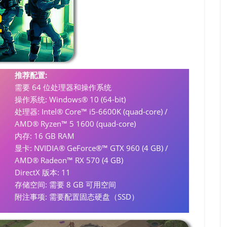
推荐配置:
需要 64 位处理器和操作系统
操作系统: Windows® 10 (64-bit)
处理器: Intel® Core™ i5-6600K (quad-core) /
AMD® Ryzen™ 5 1600 (quad-core)
内存: 16 GB RAM
显卡: NVIDIA® GeForce®™ GTX 960 (4 GB) /
AMD® Radeon™ RX 570 (4 GB)
DirectX 版本: 11
存储空间: 需要 8 GB 可用空间
附注事项: 需要配置固态硬盘（SSD）