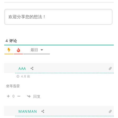
4
评论
最旧
AAA
4 月 前
坐等迅雷
0
回复
MANMAN