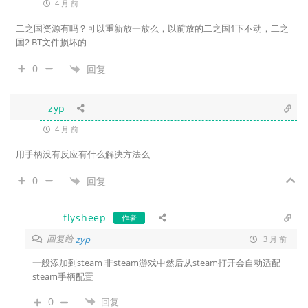
4 月 前
二之国资源有吗？可以重新放一放么，以前放的二之国1下不动，二之
国2 BT文件损坏的
0
回复
zyp
4 月 前
用手柄没有反应有什么解决方法么
0
回复
flysheep
作者
回复给
zyp
3 月 前
一般添加到steam 非steam游戏中然后从steam打开会自动适配
steam手柄配置
0
回复