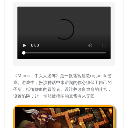
《Minos – 牛头人迷阵》是一款迷宫建造roguelite游
戏。游戏中，扮演神话中米诺陶的你必须保卫自己的
圣所，抵御嗜血的冒险者。设计并改良致命的迷宫，
设置陷阱，让一切胆敢擅闯的蠢货有来无回