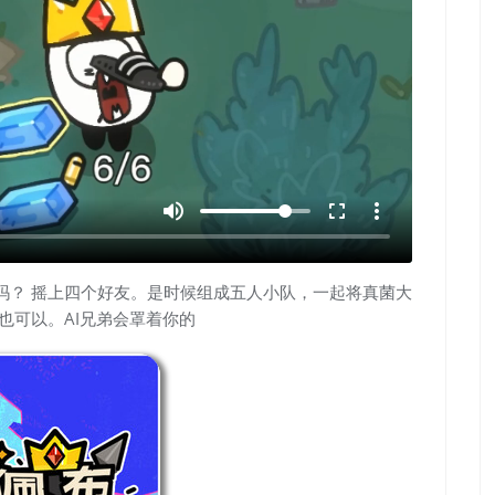
volume_up
fullscreen
more_vert
吗？ 摇上四个好友。是时候组成五人小队，一起将真菌大
也可以。AI兄弟会罩着你的