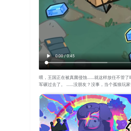
play_arrow
0:00 / 0:45
喂，王国正在被真菌侵蚀……就这样放任不管了
军碾过去了。 ……没朋友？没事，当个孤狼玩家