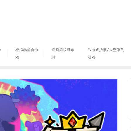
资源避难所
游
模拟器整合游
返回简版避难
🔍游戏搜索/大型系列
戏
所
游戏