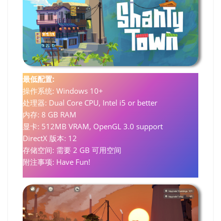
最低配置:
操作系统: Windows 10+
处理器: Dual Core CPU, Intel i5 or better
内存: 8 GB RAM
显卡: 512MB VRAM, OpenGL 3.0 support
DirectX 版本: 12
存储空间: 需要 2 GB 可用空间
附注事项: Have Fun!