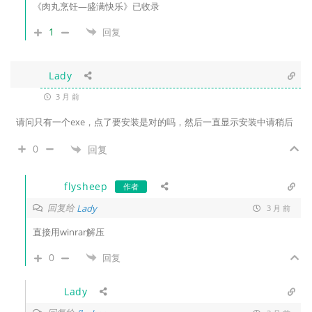
《肉丸烹饪—盛满快乐》已收录
1
回复
Lady
3 月 前
请问只有一个exe，点了要安装是对的吗，然后一直显示安装中请稍后
0
回复
flysheep
作者
回复给
Lady
3 月 前
直接用winrar解压
0
回复
Lady