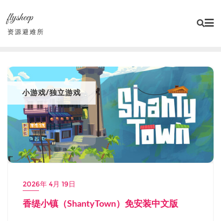
Skip
flysheep
to
content
资源避难所
小游戏/独立游戏
2026年 4月 19日
香缇小镇（ShantyTown）免安装中文版