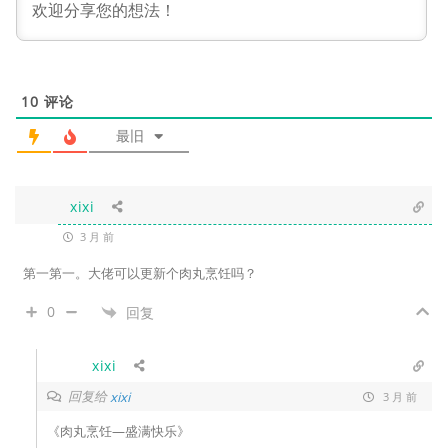
10
评论
最旧
xixi
3 月 前
第一第一。大佬可以更新个肉丸烹饪吗？
0
回复
xixi
回复给
xixi
3 月 前
《肉丸烹饪—盛满快乐》