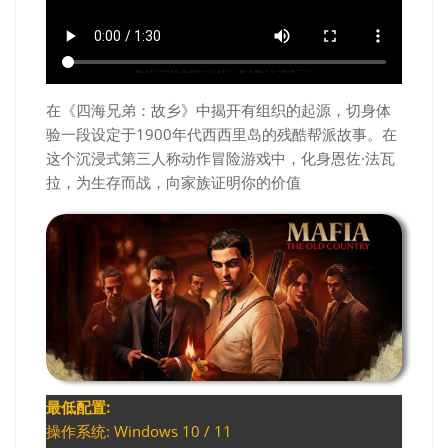
在《四海兄弟：故乡》中揭开有组织的起源，切身体
验一段设定于1900年代西西里岛的残酷帮派故事。在
这个沉浸式第三人称动作冒险游戏中，化身恩佐·法瓦
拉，为生存而战，向家族证明你的价值
最低配置:
操作系统: Windows 10 / 11