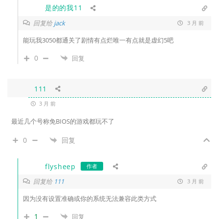
是的的我11
回复给
jack
3 月 前
能玩我3050都通关了剧情有点烂唯一有点就是虚幻5吧
0
回复
111
3 月 前
最近几个号称免BIOS的游戏都玩不了
0
回复
flysheep
作者
回复给
111
3 月 前
因为没有设置准确或你的系统无法兼容此类方式
1
回复