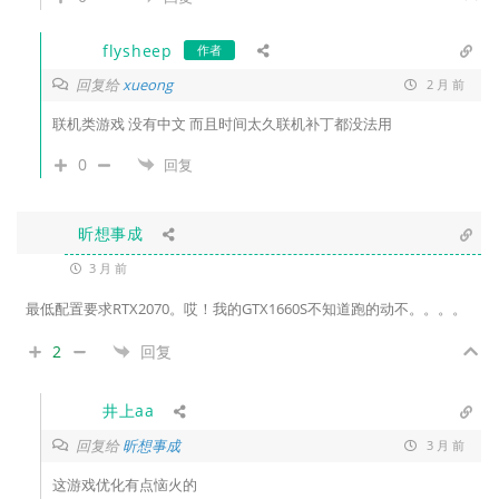
flysheep
作者
回复给
xueong
2 月 前
联机类游戏 没有中文 而且时间太久联机补丁都没法用
0
回复
昕想事成
3 月 前
最低配置要求RTX2070。哎！我的GTX1660S不知道跑的动不。。。。
2
回复
井上aa
回复给
昕想事成
3 月 前
这游戏优化有点恼火的