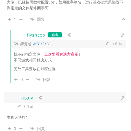
大佬，已经按照教程配置vbs，禁用数字签名，运行游戏提示系统找不
到指定的文件是咋回事阿
1
回复
flysheep
作者
回复给
WTF12138
3 月 前
找不到指定文件（
点这里看解决方案图
）
不同游戏相同解决方式
另外工具要放在对应位置
0
回复
kugua
3 月 前
求真人快打1
0
回复