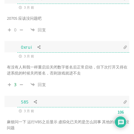
3 月 前
2070S 应该没问题吧
0
回复
0xrui
3 月 前
有没有人和我一样重启后关闭数字签名后正常启动，但下次打开又得在
进系统的时候关闭签名，否则游戏就进不去
3
回复
585
3 月 前
106
麻烦问一下 运行VBS之后显示 虚拟化已关闭是怎么回事 其他的都显示没
问题