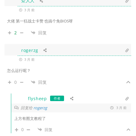
众人人
3 月 前
大佬 第一狂战士卡赞 也搞个免BIOS呀
2
回复
rogerzg
3 月 前
怎么运行呢？
0
回复
flysheep
作者
回复给
rogerzg
3 月 前
上方有图文教程了
0
回复