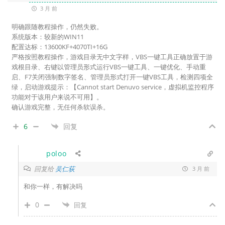
3 月 前
明确跟随教程操作，仍然失败。
系统版本：较新的WIN11
配置达标：13600KF+4070TI+16G
严格按照教程操作，游戏目录无中文字样，VBS一键工具正确放置于游
戏根目录、右键以管理员形式运行VBS一键工具、一键优化、手动重
启、F7关闭强制数字签名、管理员形式打开一键VBS工具，检测四项全
绿，启动游戏提示：【Cannot start Denuvo service，虚拟机监控程序
功能对于该用户来说不可用】。
确认游戏完整，无任何杀软误杀。
6
回复
poloo
回复给
吴仁荻
3 月 前
和你一样，有解决吗
0
回复