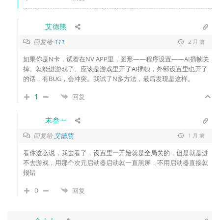
艾德熊
回复给
111
2 月 前
如果你是N卡，试着在NV APP里，图形——程序设置——AI插帧关
掉。就能进游戏了。应该是游戏里开了AI插帧，外部设置里也开了
的话，有BUG，会冲突。我试了N多方法，最后发现是这样。
1
回复
末叁一
回复给
艾德熊
1 月 前
看你这么说，我去看了，设置里一开始就是全局关的，但是就是进
不去游戏，用那个次元启动器启动就一直黑屏，不用启动器直接就
报错
0
回复