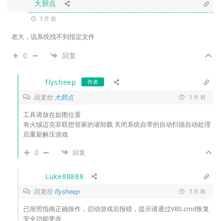
大胆点
3 月 前
老大，说系统找不到指定文件
0
回复
flysheep
作者
回复给
大胆点
3 月 前
工具请放在如图位置
有火绒迈克菲联想管家的请卸载 关闭系统自带的自动扫描自动处理
后重新解压游戏
0
回复
Luke88888
回复给
flysheep
3 月 前
已按照指南正确操作，启动游戏后报错，提示请通过VBS.cmd恢复
安全功能更改