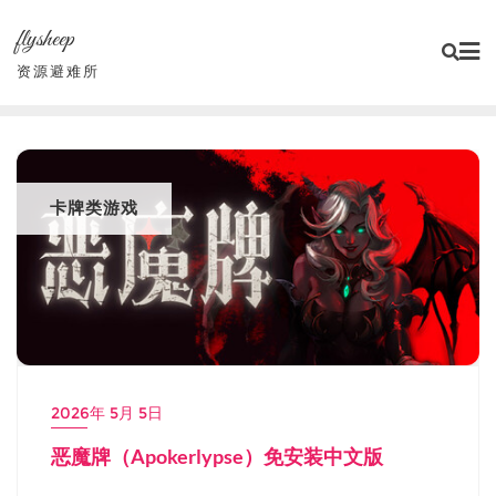
Skip
flysheep
to
content
资源避难所
卡牌类游戏
2026年 5月 5日
恶魔牌（Apokerlypse）免安装中文版