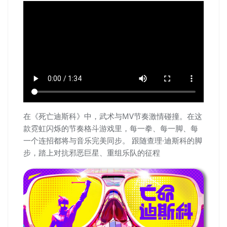
在《死亡迪斯科》中，武术与MV节奏激情碰撞。在这
款霓虹闪烁的节奏格斗游戏里，每一拳、每一脚、每
一个连招都将与音乐完美同步。 跟随查理·迪斯科的脚
步，踏上对抗邪恶巨星、重组乐队的征程