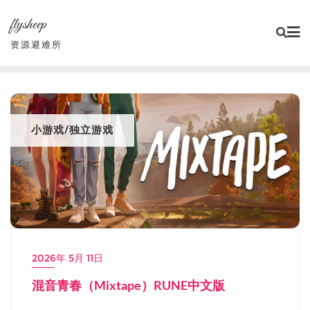
Skip
flysheep
to
content
资源避难所
小游戏/独立游戏
2026年 5月 11日
混音青春（Mixtape）RUNE中文版