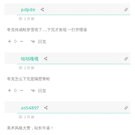
pdpde
2 月 前
夸克传成蛙穿雪境了…..下完才发现 一打开懵逼
0
回复
咕咕嘎嘎
2 月 前
夸克怎么下完是隔壁青蛙
0
回复
as54897
2 月 前
美术风格大赞，站长牛逼！