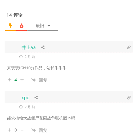
14
评论
最旧
井上aa
2 月 前
来玩玩IGN10分作品，站长牛牛牛
4
回复
xpc
2 月 前
能求植物大战僵尸花园战争联机版本吗
0
回复