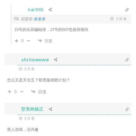
nar995
回复给
来来来
2 月 前
23号的乐高蝙蝠侠，27号的007也值得期待
0
回复
ahchewwww
2 月 前
怎么又是天仓五？暗黑版拯救计划？
0
回复
型英帅靓正
2 月 前
黑人游戏，没兴趣