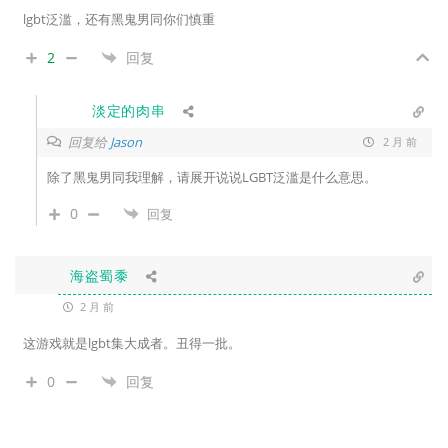
lgbt泛滥，还有黑鬼男同你们慎重
2
回复
淡定的肉串
回复给
Jason
2 月 前
除了黑鬼男同我理解，请展开说说LGBT泛滥是什么意思。
0
回复
海盗蜀黍
2 月 前
这游戏就是lgbt集大成者。丑得一批。
0
回复