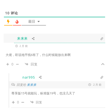
10
评论
最旧
来来来
2 月 前
大佬，听说地平线6有了，什么时候能放出来啊
0
回复
nar995
回复给
来来来
2 月 前
尊享版15号就能玩，标准版19号，也没几天了
0
回复