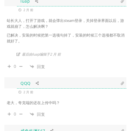
luap
2 月 前
站长大人，打开了游戏，就会弹出steam登录，关掉登录界面以后，游
戏就崩了，怎么解决啊？
已解决，安装的时候把第一选项勾掉了，安装的时候三个选项都不取消
就好了。
最后由luap编辑于2 月 前
0
回复
QQQ
2 月 前
老大，夸克端的还在上传中吗？
0
回复
咸鱼临渊567