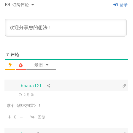
订阅评论
登录
7
评论
最旧
baaaa121
2 月 前
求个《战术扫雷》！
0
回复