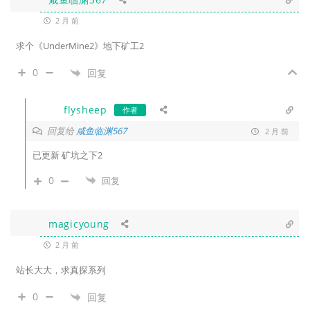
2 月 前
求个《UnderMine2》地下矿工2
0
回复
flysheep
作者
回复给
咸鱼临渊567
2 月 前
已更新 矿坑之下2
0
回复
magicyoung
2 月 前
站长大大，求真探系列
0
回复