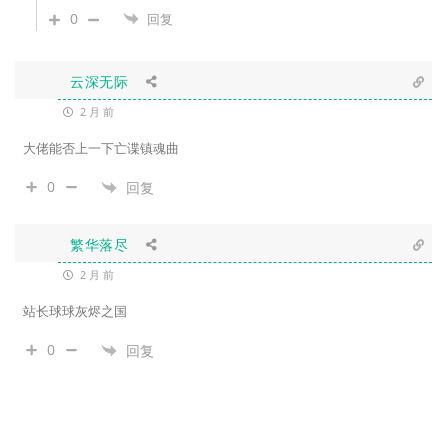
0
回复
云深无际
2 月 前
大佬能否上一下亡谍镇魂曲
0
回复
繁华落尽
2 月 前
站长球球灰烬之国
0
回复