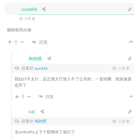
suokkk
2 月 前
能联机吗大佬
0
回复
闲的慌
回复给
suokkk
2 月 前
我估计不太行，反正我大厅加入不了公共的，一直转圈，我加速器
也开了
0
回复
vat
回复给
闲的慌
2 月 前
去onlinefix上下个联网补丁就行了