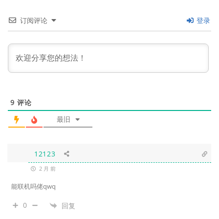
订阅评论
登录
9
评论
最旧
12123
2 月 前
能联机吗佬qwq
0
回复