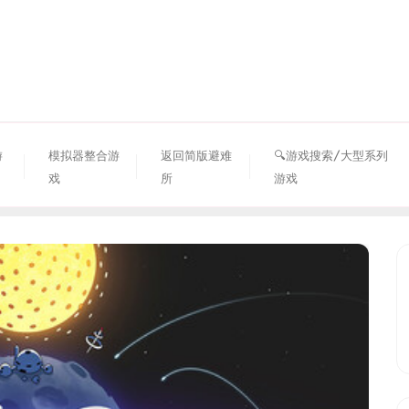
资源避难所
游
模拟器整合游
返回简版避难
🔍游戏搜索/大型系列
戏
所
游戏