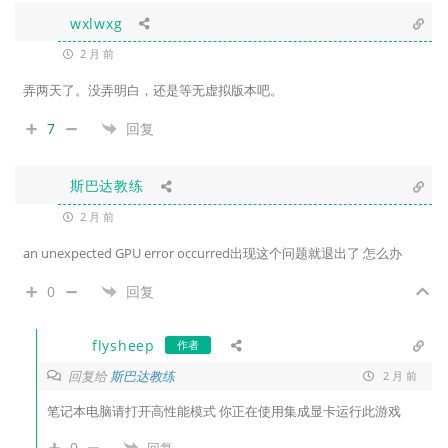
wxlwxg
2 月 前
弄两天了。没弄明白，还是等无虚拟版本吧。
7
回复
斯巴达教练
2 月 前
an unexpected GPU error occurred出现这个问题就退出了 怎么办
0
回复
flysheep
作者
回复给
斯巴达教练
2 月 前
笔记本电脑请打开高性能模式 你正在使用集成显卡运行此游戏
0
回复