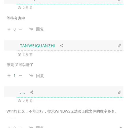
2 月 前
等待夸克中
0
回复
TANWEIGUANZHI
2 月 前
漂亮 又可以肝了
1
回复
....
2 月 前
W11打红叉，不能运行，提示WINDWS无法验证此文件的数字签名。
………
0
回复