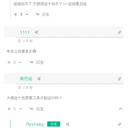
游戏玩不了 不禁用这个玩不了=.= 还得重启改
3
回复
1111
2 月 前
夸克上传要多久啊
0
回复
斯巴达
2 月 前
大佬这个也需要工具才能运行吗？
0
回复
flysheep
作者