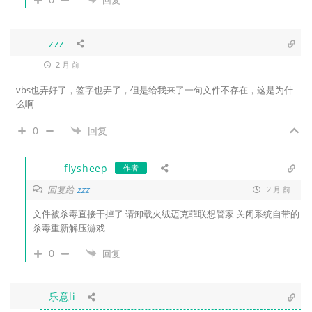
zzz
2 月 前
vbs也弄好了，签字也弄了，但是给我来了一句文件不存在，这是为什
么啊
0
回复
flysheep
作者
回复给
zzz
2 月 前
文件被杀毒直接干掉了 请卸载火绒迈克菲联想管家 关闭系统自带的
杀毒重新解压游戏
0
回复
乐意li