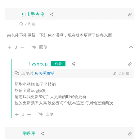
狙击手杰伦
2 月 前
站长能不能更新一下红色沙漠啊，现在版本更新了好多东西
0
回复
flysheep
作者
回复给
狙击手杰伦
2 月 前
新增小动物 加了个技能
然后全是bug修复
这游戏我更新3次了 大更新的时候会更新
他的更新频率太高 没必要每个版本追更 每周他更新两次
0
回复
呼呼呼