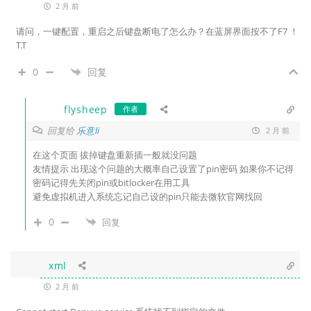
2 月 前
请问，一键配置，重启之后键盘断电了怎么办？在蓝屏界面按不了F7 ！
T.T
0
回复
flysheep
作者
回复给
乐意li
2 月 前
在这个页面 拔掉键盘重新插一般就没问题
友情提示 出现这个问题的大概率自己设置了pin密码 如果你不记得
密码记得先关闭pin或bitlocker在用工具
避免虚拟机进入系统忘记自己设的pin只能去微软官网找回
0
回复
xml
2 月 前