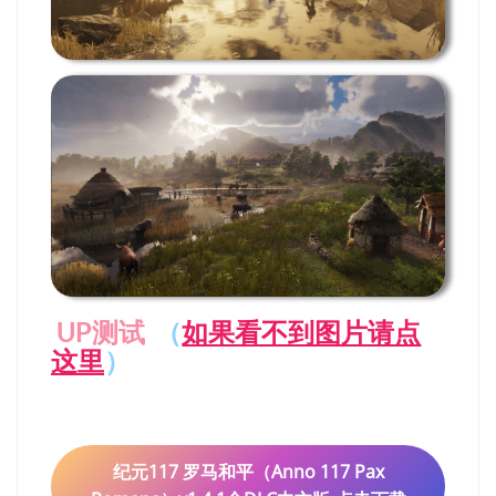
UP测试
（
如果看不到图片请点
这里
）
纪元117 罗马和平（Anno 117 Pax