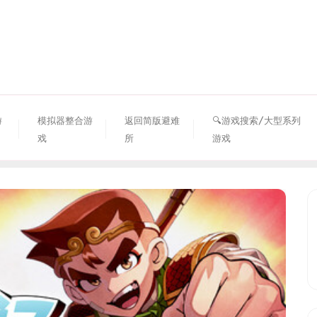
资源避难所
游
模拟器整合游
返回简版避难
🔍游戏搜索/大型系列
戏
所
游戏