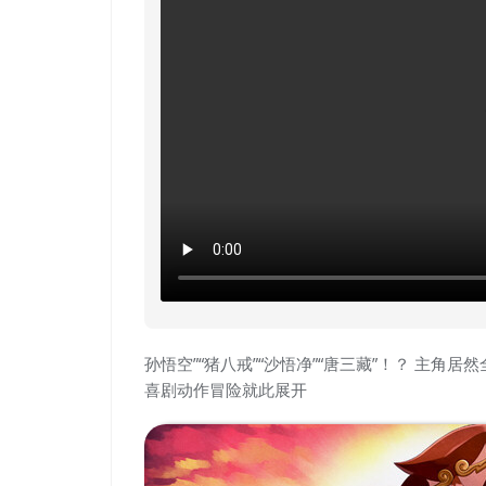
孙悟空”“猪八戒”“沙悟净”“唐三藏”！？ 主角
喜剧动作冒险就此展开