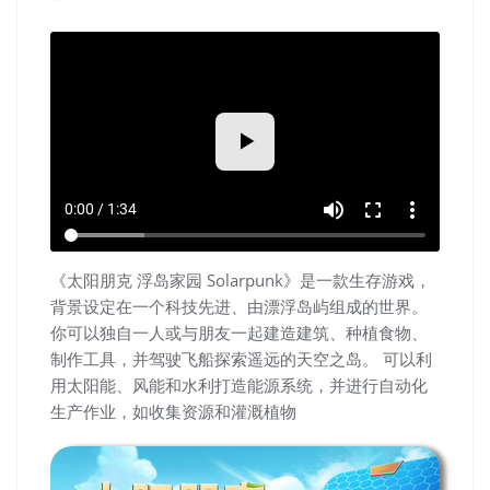
volume_up
fullscreen
more_vert
0:00 / 1:34
《太阳朋克 浮岛家园 Solarpunk》是一款生存游戏，
背景设定在一个科技先进、由漂浮岛屿组成的世界。
你可以独自一人或与朋友一起建造建筑、种植食物、
制作工具，并驾驶飞船探索遥远的天空之岛。 可以利
用太阳能、风能和水利打造能源系统，并进行自动化
生产作业，如收集资源和灌溉植物