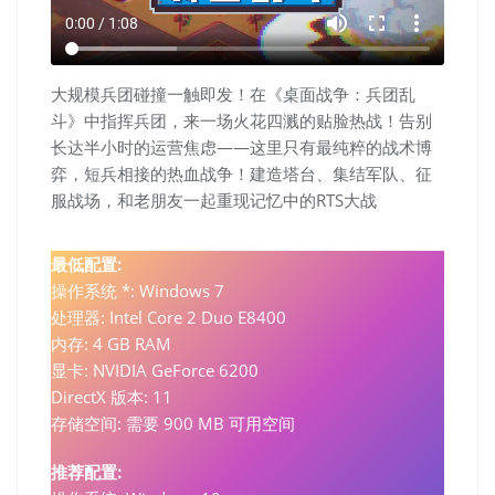
volume_up
fullscreen
more_vert
0:00 / 1:08
大规模兵团碰撞一触即发！在《桌面战争：兵团乱
斗》中指挥兵团，来一场火花四溅的贴脸热战！告别
长达半小时的运营焦虑——这里只有最纯粹的战术博
弈，短兵相接的热血战争！建造塔台、集结军队、征
服战场，和老朋友一起重现记忆中的RTS大战
最低配置:
操作系统 *: Windows 7
处理器: Intel Core 2 Duo E8400
内存: 4 GB RAM
显卡: NVIDIA GeForce 6200
DirectX 版本: 11
存储空间: 需要 900 MB 可用空间
推荐配置: