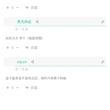
0
回复
再无风起
1 月 前
站长大大 求个《疯菇突围》
0
回复
xiyun
1 月 前
这个版本是不是有点旧，我咋只有两个种族
0
回复