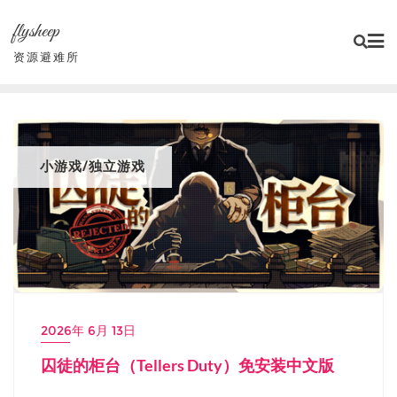
Skip
flysheep
to
content
资源避难所
小游戏/独立游戏
2026年 6月 13日
囚徒的柜台（Tellers Duty）免安装中文版