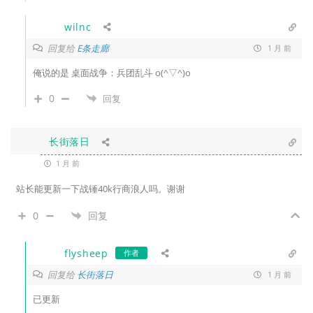
wilnc
回复给
E条走廊
1 月 前
俺说的是 桌面战争：兵团乱斗 o(^▽^)o
0
回复
长街落日
1 月 前
站长能更新一下战锤40k行商浪人吗。谢谢
0
回复
flysheep
作者
回复给
长街落日
1 月 前
已更新