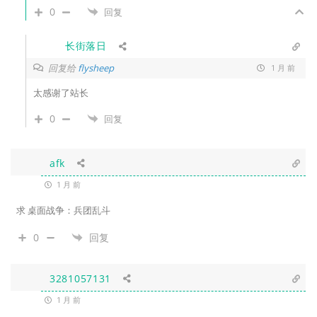
0
回复
长街落日
回复给
flysheep
1 月 前
太感谢了站长
0
回复
afk
1 月 前
求
桌面战争：兵团乱斗
0
回复
3281057131
1 月 前