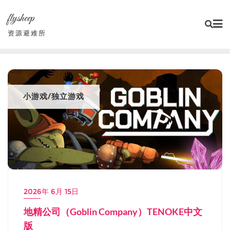
Skip
flysheep
to
content
资源避难所
小游戏/独立游戏
2026年 6月 15日
地精公司‌（Goblin Company）TENOKE中文
版