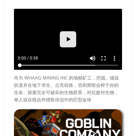
volume_up
fullscreen
more_vert
0:00 / 0:38
作为 WHAAG MINING INC 的地精矿工，挖掘、铺设
轨道并在地下求生。点亮前路，否则黑暗会榨干你的
生命。探索完全可破坏的生物群系，对抗敌对生物，
单人或在线合作猎取传说中的巨型金块