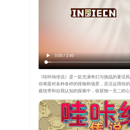
play_arrow
0:00 / 2:40
《哇咔纳传说》是一款充满奇幻与挑战的童话风
你将面对各种各样的怪物和场景，灵活运用你的
庭纽带和自我认知的探索中，收获独一无二的心