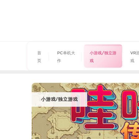
首
PC单机大
小游戏/独立游
VR
页
作
戏
戏
小游戏/独立游戏