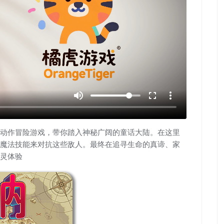
volume_up
fullscreen
more_vert
动作冒险游戏，带你踏入神秘广阔的童话大陆。在这里
魔法技能来对抗这些敌人。最终在追寻生命的真谛、家
灵体验