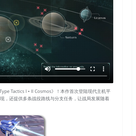
volume_up
fullscreen
more_vert
actics I • II Cosmos》！本作首次登陆现代主机平
现，还提供多条战役路线与分支任务，让战局发展随着