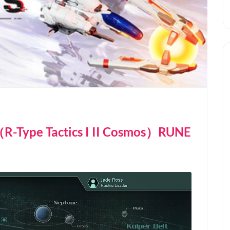
pe Tactics I II Cosmos）RUNE