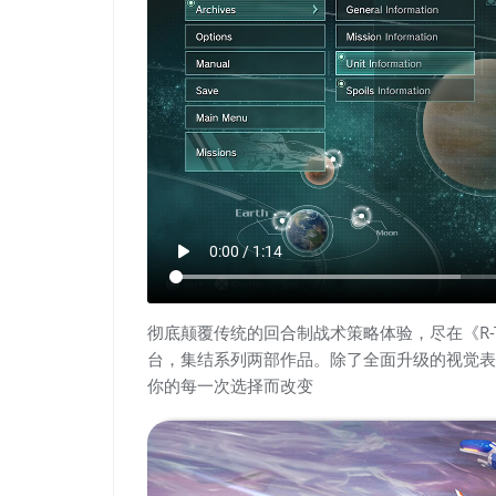
play_arrow
0:00 / 1:14
彻底颠覆传统的回合制战术策略体验，尽在《R-Type T
台，集结系列两部作品。除了全面升级的视觉表
你的每一次选择而改变