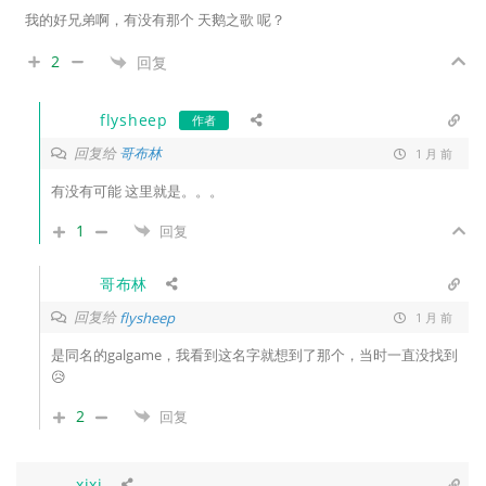
我的好兄弟啊，有没有那个 天鹅之歌 呢？
2
回复
flysheep
作者
回复给
哥布林
1 月 前
有没有可能 这里就是。。。
1
回复
哥布林
回复给
flysheep
1 月 前
是同名的galgame，我看到这名字就想到了那个，当时一直没找到
😥
2
回复
xixi