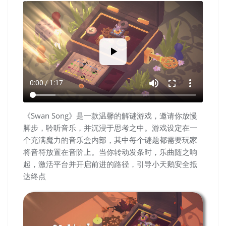
volume_up
fullscreen
more_vert
0:00 / 1:17
《Swan Song》是一款温馨的解谜游戏，邀请你放慢
脚步，聆听音乐，并沉浸于思考之中。游戏设定在一
个充满魔力的音乐盒内部，其中每个谜题都需要玩家
将音符放置在音阶上。当你转动发条时，乐曲随之响
起，激活平台并开启前进的路径，引导小天鹅安全抵
达终点