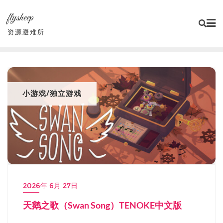
Skip
flysheep
to
content
资源避难所
小游戏/独立游戏
2026年 6月 27日
天鹅之歌（Swan Song）TENOKE中文版