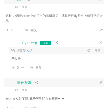
1 月 前
站长，想玩steam上的伯吉的温馨厨房，就是最近dy很火的做汉堡的游
戏
0
回复
flysheep
作者
回复给
xixi
1 月 前
已收录
0
回复
莫奇布朗
1 月 前
老大,夸克好了吗?昨天等到现在好想玩❤_
❤
0