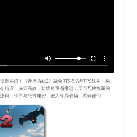
volume_up
fullscreen
more_vert
御协议！《泰坦防线2》融合RTS塔防与FPS战斗，构
令精准、决策高效，防线将逐渐推进，反向瓦解敌军的
逻辑、秩序与绝对理智，进入终局战场，碾碎他们