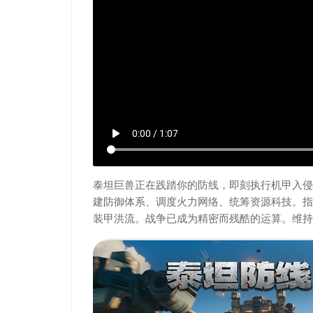
play_arrow
0:00 / 1:07
泰坦巨兽正在践踏你的防线，即刻执行机甲入侵抵
建防御体系、调度火力网络、统筹资源科技。指
装甲洪流。战争已成为精密而残酷的运算。维持