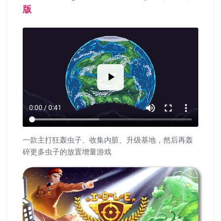
版
volume_up
fullscreen
more_vert
0:00 / 0:41
一款主打狂轰虫子、收集内脏、升级基地，然后再轰
碎更多虫子的放置增量游戏