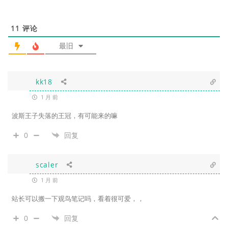
11
评论
最旧
kk18
1 月 前
波斯王子失落的王冠，有可能来的嘛
0
回复
scaler
1 月 前
站长可以搬一下观鸟笔记吗，看着很可爱，，
0
回复