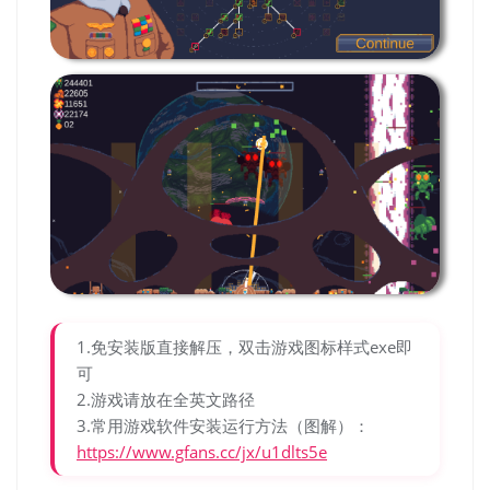
1.免安装版直接解压，双击游戏图标样式exe即
可
2.游戏请放在全英文路径
3.常用游戏软件安装运行方法（图解）：
https://www.gfans.cc/jx/u1dlts5e