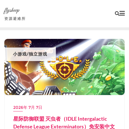
Skip
flysheep
to
content
资源避难所
小游戏/独立游戏
2026年 7月 7日
星际防御联盟 灭虫者（IDLE Intergalactic
Defense League Exterminators）免安装中文