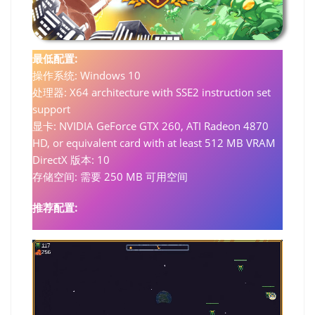
最低配置:
操作系统: Windows 10
处理器: X64 architecture with SSE2 instruction set
support
显卡: NVIDIA GeForce GTX 260, ATI Radeon 4870
HD, or equivalent card with at least 512 MB VRAM
DirectX 版本: 10
存储空间: 需要 250 MB 可用空间
推荐配置: