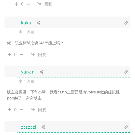
0
回复
kuku
1 月 前
佬，职业棒球之魂24/25能上吗？
0
回复
yunan
1 月 前
版主会搬运一下f125嘛，我看cs.rin上面已经有voice38做的虚拟机
poojie了，谢谢版主
0
回复
zczzczl