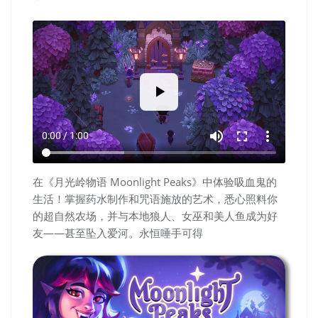
volume_up
fullscreen
more_vert
0:00 / 1:00
在《月光岭物语 Moonlight Peaks》中体验吸血鬼的
生活！掌握药水制作和咒语施放的艺术，悉心照料你
的超自然农场，并与本地狼人、女巫和美人鱼成为好
友——甚至坠入爱河。永恒唾手可得