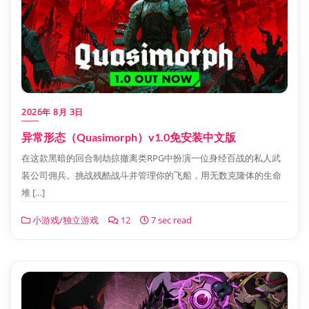
2026年 8月 3日
异常形态（Quasimorph）v1.0免安装中文版
在这款黑暗的回合制劫掠撤离类RPG中扮演一位身经百战的私人武
装公司佣兵。挑战残酷战斗并管理你的飞船，用无数克隆体的生命
堆 […]
小游戏/独立游戏
12
7 sec read