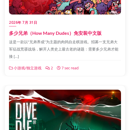
2026年 7月 31日
多少兄弟（How Many Dudes）免安装中文版
这是一款以“兄弟养成”为主题的肉鸽自走棋游戏。招募一支兄弟大
军征战荒谬战场，解开人类史上最古老的谜题：需要多少兄弟才能
揍 […]
小游戏/独立游戏
2
7 sec read