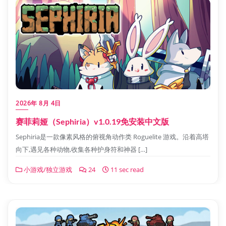
2026年 8月 4日
赛菲莉娅（Sephiria）v1.0.19免安装中文版
Sephiria是一款像素风格的俯视角动作类 Roguelite 游戏。沿着高塔
向下,遇见各种动物,收集各种护身符和神器 […]
小游戏/独立游戏
24
11 sec read