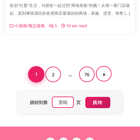
告别“社畜”生活，与朋友一起过把“商场老板”的瘾！从第一家门店做
起，直到琳琅满目的各类商店塞满你的商场，装修、进货、销售 […]
小游戏/独立游戏
5
16 sec read
文
»
章
1
2
…
76
分
页
跳转到第
页
跳转