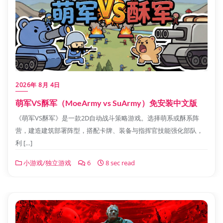
2026年 8月 4日
萌军VS酥军（MoeArmy vs SuArmy）免安装中文版
《萌军VS酥军》是一款2D自动战斗策略游戏。选择萌系或酥系阵
营，建造建筑部署阵型，搭配卡牌、装备与指挥官技能强化部队，
利 […]
小游戏/独立游戏
6
8 sec read