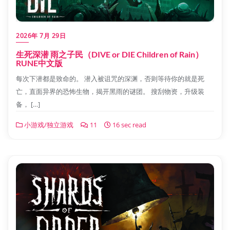
2026年 7月 29日
生死深潜 雨之子民（DIVE or DIE Children of Rain）
RUNE中文版
每次下潜都是致命的。 潜入被诅咒的深渊，否则等待你的就是死
亡，直面异界的恐怖生物，揭开黑雨的谜团。 搜刮物资，升级装
备， […]
小游戏/独立游戏
11
16 sec read