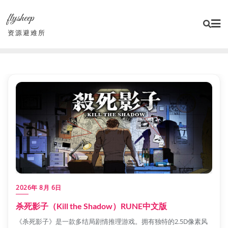
Skip
flysheep
to
content
资源避难所
2026年 8月 6日
杀死影子（Kill the Shadow）RUNE中文版
《杀死影子》是一款多结局剧情推理游戏。拥有独特的2.5D像素风