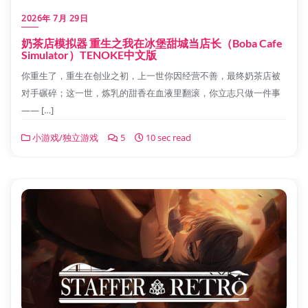
2026年 7月 29日
奶茶店模拟器 重生之我在冰堡甜城当店长（Boba Cafe
Simulator）TENOKE中文版
你重生了，重生在创业之初，上一世你因经营不善，最终奶茶店被
对手碾碎；这一世，炼乳的甜香在血液里翻滚，你立志只做一件事
—— […]
小游戏/独立游戏
5
10 sec read