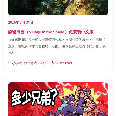
2026年 7月 31日
静谧田园（Village in the Shade）免安装中文版
《静谧田园》是一部以洋溢怀旧气氛的乡间村落为舞台的生活模拟
游戏。在投身耕作与畜牧时，还能一边享受钓鱼或狩猎的乐趣，或
与村 […]
小游戏/独立游戏
9
11 sec read