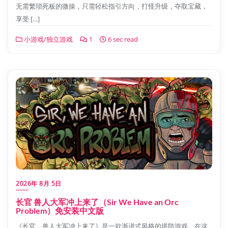
无需繁琐死板的微操，只需轻松指引方向，打怪升级，夺取宝藏，
享受 […]
小游戏/独立游戏
1
6 sec read
2026年 8月 5日
长官 兽人大军冲上来了（Sir We Have an Orc
Problem）免安装中文版
《长官，兽人大军冲上来了》是一款渐进式风格的塔防游戏。在这