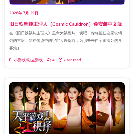
2026年 7月 29日
旧日铁锅炖主理人（Cosmic Cauldron）免安装中文版
在《旧日铁锅炖主理人》里拿大锅乱炖一切吧！你将担任这家铁锅
炖的主厨，站在传说中的宇宙大铁锅前，为那些来自宇宙深处的食
客炖 […]
小游戏/独立游戏
4
7 sec read