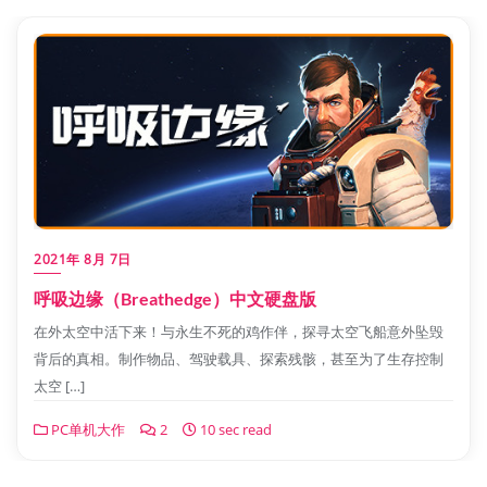
2021年 8月 7日
呼吸边缘（Breathedge）中文硬盘版
在外太空中活下来！与永生不死的鸡作伴，探寻太空飞船意外坠毁
背后的真相。制作物品、驾驶载具、探索残骸，甚至为了生存控制
太空 […]
PC单机大作
2
10 sec read