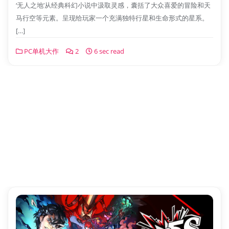
‘无人之地’从经典科幻小说中汲取灵感，囊括了大众喜爱的冒险和天
马行空等元素。呈现给玩家一个充满独特行星和生命形式的星系。
[…]
PC单机大作
2
6 sec read