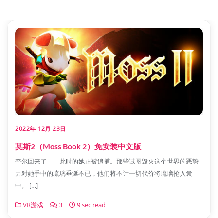
2022年 12月 23日
莫斯2（Moss Book 2）免安装中文版
奎尔回来了——此时的她正被追捕。那些试图毁灭这个世界的恶势
力对她手中的琉璃垂涎不已，他们将不计一切代价将琉璃抢入囊
中。 […]
VR游戏
3
9 sec read