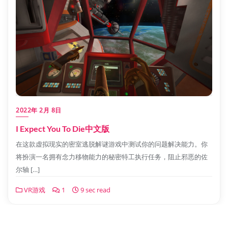
2022年 2月 8日
I Expect You To Die中文版
在这款虚拟现实的密室逃脱解谜游戏中测试你的问题解决能力。你
将扮演一名拥有念力移物能力的秘密特工执行任务，阻止邪恶的佐
尔轴 […]
VR游戏
1
9 sec read