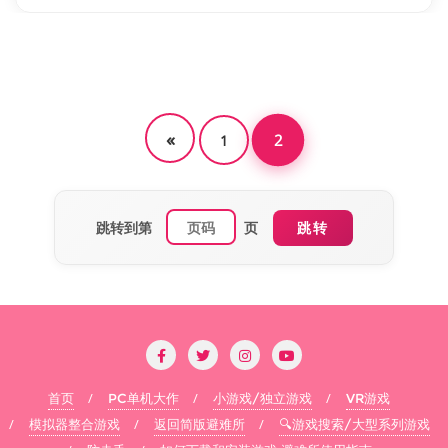
文
«
章
2
1
分
页
跳转到第
页
跳转
首页
PC单机大作
小游戏/独立游戏
VR游戏
模拟器整合游戏
返回简版避难所
🔍游戏搜索/大型系列游戏