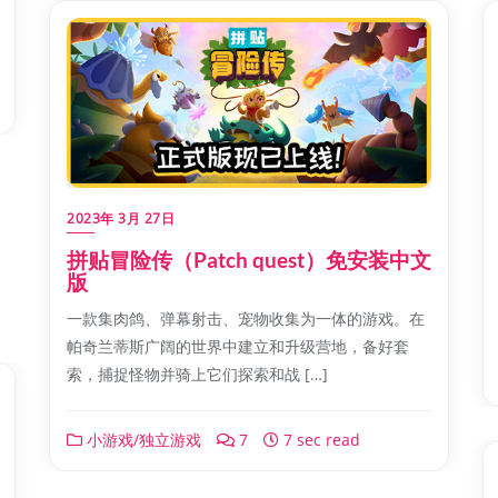
2023年 3月 27日
拼贴冒险传（Patch quest）免安装中文
版
一款集肉鸽、弹幕射击、宠物收集为一体的游戏。在
帕奇兰蒂斯广阔的世界中建立和升级营地，备好套
索，捕捉怪物并骑上它们探索和战 […]
小游戏/独立游戏
7
7 sec read