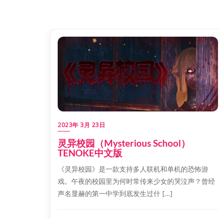
2023年 3月 23日
灵异校园（Mysterious School）
TENOKE中文版
《灵异校园》是一款支持多人联机和单机的恐怖游
戏。午夜的校园里为何时常传来少女的哭泣声？曾经
声名显赫的第一中学到底发生过什 […]