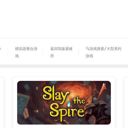
资源避难所
游
模拟器整合游
返回简版避难
🔍游戏搜索/大型系列
戏
所
游戏