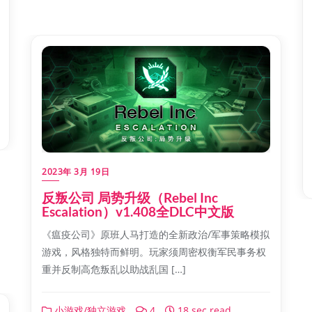
2023年 3月 19日
反叛公司 局势升级（Rebel Inc
Escalation）v1.408全DLC中文版
《瘟疫公司》原班人马打造的全新政治/军事策略模拟
游戏，风格独特而鲜明。玩家须周密权衡军民事务权
重并反制高危叛乱以助战乱国 […]
小游戏/独立游戏
4
18 sec read