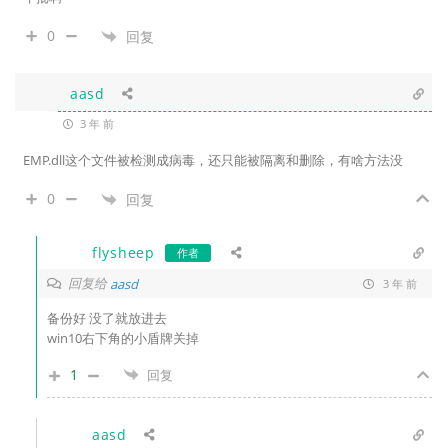
0
回复
aasd
3 年 前
EMP.dll这个文件被检测成病毒，还只能被隔离和删除，有啥方法没
0
回复
flysheep
作者
回复给
aasd
3 年 前
备份好 没了就放进去
win10右下角的小盾牌关掉
1
回复
aasd