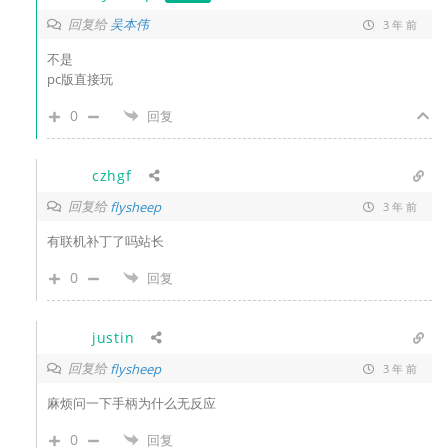
回复给
吴本伟
3 年 前
不是
pc版直接玩
0
回复
czhgf
回复给
flysheep
3 年 前
有联机补丁了吗站长
0
回复
justin
回复给
flysheep
3 年 前
麻烦问一下手柄为什么无反应
0
回复