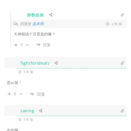
御数临疯
回复给
吴本伟
2 年 前
大神能搞个百度盘的嘛？
0
回复
fightforideals
3 年 前
是pc版！
0
回复
saving
3 年 前
牛批啊