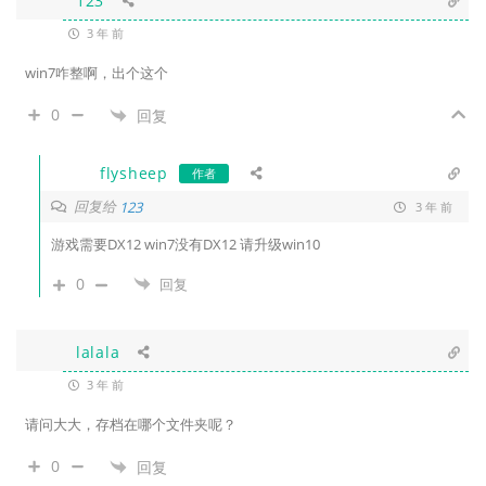
123
3 年 前
win7咋整啊，出个这个
0
回复
flysheep
作者
回复给
123
3 年 前
游戏需要DX12 win7没有DX12 请升级win10
0
回复
lalala
3 年 前
请问大大，存档在哪个文件夹呢？
0
回复