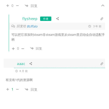
0
回复
flysheep
作者
回复给
BUffalo
3 年 前
可以把它添加到steam非steam游戏里从steam里启动会自动适配手
柄
0
回复
aaac
8 月 前
有没有1代的资源啊
1
回复