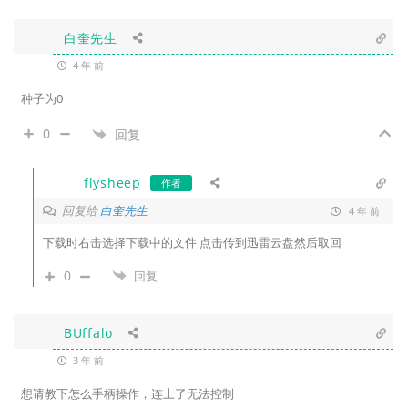
白奎先生
4 年 前
种子为0
0
回复
flysheep
作者
回复给
白奎先生
4 年 前
下载时右击选择下载中的文件 点击传到迅雷云盘然后取回
0
回复
BUffalo
3 年 前
想请教下怎么手柄操作，连上了无法控制