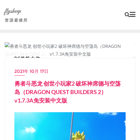
Skip
flysheep
to
content
资源避难所
PC单机大作
2021年 10月 17日
勇者斗恶龙 创世小玩家2 破坏神席德与空荡
岛（DRAGON QUEST BUILDERS 2）
v1.7.3A免安装中文版