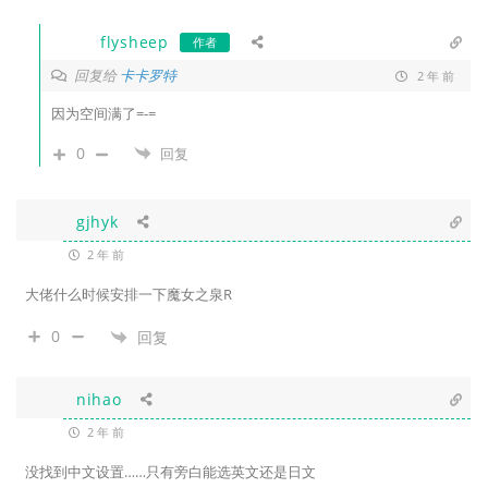
flysheep
作者
回复给
卡卡罗特
2 年 前
因为空间满了=-=
0
回复
gjhyk
2 年 前
大佬什么时候安排一下魔女之泉R
0
回复
nihao
2 年 前
没找到中文设置……只有旁白能选英文还是日文