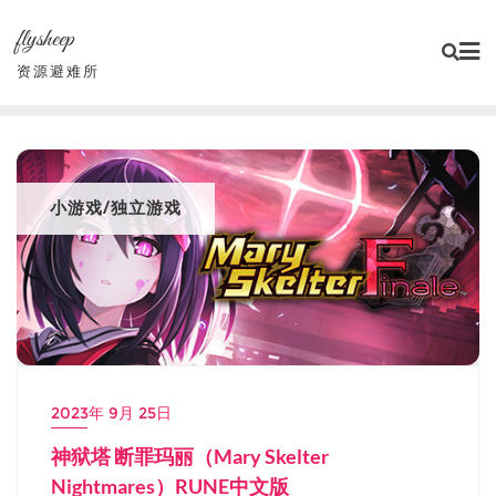
Skip
flysheep
to
content
资源避难所
小游戏/独立游戏
2023年 9月 25日
神狱塔 断罪玛丽（Mary Skelter
Nightmares）RUNE中文版