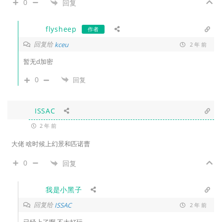
0
回复
flysheep
作者
回复给
kceu
2 年 前
暂无d加密
0
回复
ISSAC
2 年 前
大佬 啥时候上幻景和匹诺曹
0
回复
我是小黑子
回复给
ISSAC
2 年 前