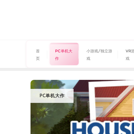
首
PC单机大
小游戏/独立游
VR
页
作
戏
戏
PC单机大作