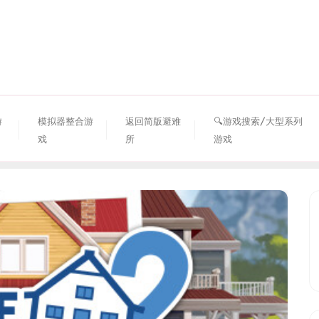
资源避难所
游
模拟器整合游
返回简版避难
🔍游戏搜索/大型系列
戏
所
游戏