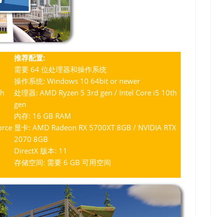
推荐配置:
需要 64 位处理器和操作系统
操作系统: Windows 10 64bit or newer
th
处理器: AMD Ryzen 5 3rd gen / Intel Core i5 10th
gen
内存: 16 GB RAM
orce
显卡: AMD Radeon RX 5700XT 8GB / NVIDIA RTX
2070 8GB
DirectX 版本: 11
存储空间: 需要 6 GB 可用空间