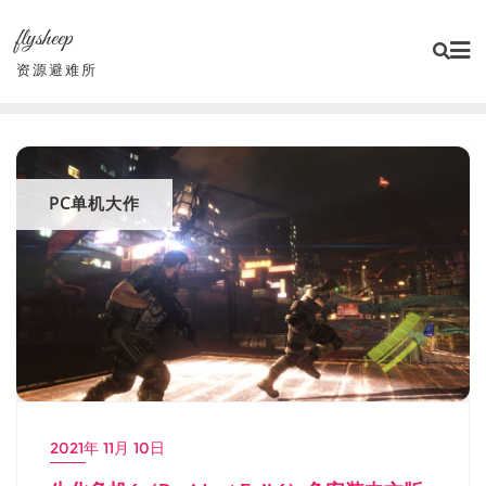
Skip
flysheep
to
content
资源避难所
PC单机大作
2021年 11月 10日