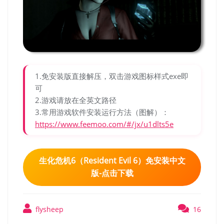
1.免安装版直接解压，双击游戏图标样式exe即
可
2.游戏请放在全英文路径
3.常用游戏软件安装运行方法（图解）：
https://www.feemoo.com/#/jx/u1dlts5e
生化危机6（Resident Evil 6）免安装中文
版-点击下载
flysheep
16