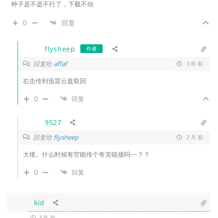
种子是不是不行了，下载不动
0
回复
flysheep
作者
回复给
affaf
3 年 前
右击传到迅雷云盘取回
0
回复
9527
回复给
flysheep
2 月 前
大佬。什么时候有空能传个夸克链接吗~~？？
0
回复
kid
3 年 前