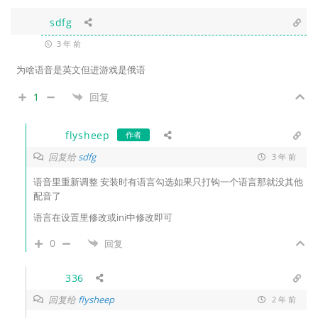
sdfg
3 年 前
为啥语音是英文但进游戏是俄语
1
回复
flysheep
作者
回复给
sdfg
3 年 前
语音里重新调整 安装时有语言勾选如果只打钩一个语言那就没其他
配音了
语言在设置里修改或ini中修改即可
0
回复
336
回复给
flysheep
2 年 前