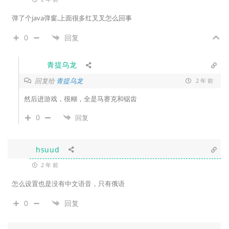
弹了个java弹窗,上面很多红叉叉怎么回事
0
回复
青提乌龙
回复给
青提乌龙
2 年 前
然后进游戏，很糊，全是马赛克和锯齿
0
回复
hsuud
2 年 前
怎么设置也是没有中文语音，只有俄语
0
回复