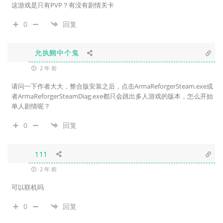
这游戏是只有PVP？有没有剧情关卡
0
回复
允执阙中个鬼
2 年 前
请问一下作者大大，整合版安装之后，点击ArmaReforgerSteam.exe或
者ArmaReforgerSteamDiag.exe都只会跳出多人游戏的版本，怎么开始
单人剧情呢？
0
回复
111
2 年 前
可以联机吗
0
回复