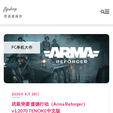
Skip
flysheep
to
content
资源避难所
PC单机大作
2024年 6月 29日
武装突袭 援德行动（Arma Reforger）
v1.2070 TENOKE中文版