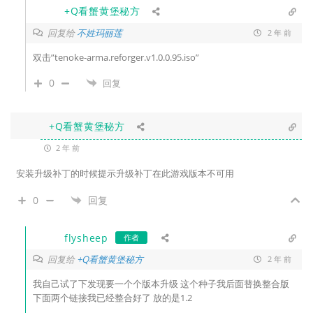
+Q看蟹黄堡秘方
回复给
不姓玛丽莲
2 年 前
双击”tenoke-arma.reforger.v1.0.0.95.iso”
0
回复
+Q看蟹黄堡秘方
2 年 前
安装升级补丁的时候提示升级补丁在此游戏版本不可用
0
回复
flysheep
作者
回复给
+Q看蟹黄堡秘方
2 年 前
我自己试了下发现要一个个版本升级 这个种子我后面替换整合版
下面两个链接我已经整合好了 放的是1.2