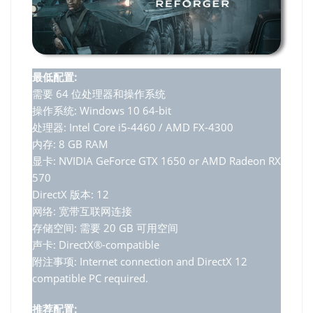
最低配置:
需要 64 位处理器和操作系统
操作系统: Windows 10 64-bit
处理器: Intel Core i5-4460 / AMD FX-4300
内存: 8 GB RAM
显卡: NVIDIA GeForce GTX 1650 or AMD Radeon RX
570
DirectX 版本: 12
网络: 宽带互联网连接
存储空间: 需要 20 GB 可用空间
声卡: DirectX®-compatible
附注事项: Internet connection and DirectX 12
compatible PC required.
推荐配置: