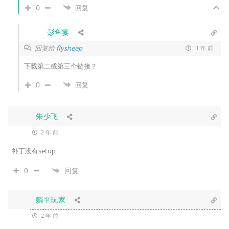
0
回复
彭鱼宴
回复给
flysheep
1 年 前
下载第二或第三个链接？
0
回复
朱少飞
2 年 前
补丁没有setup
0
回复
躺平玩家
2 年 前