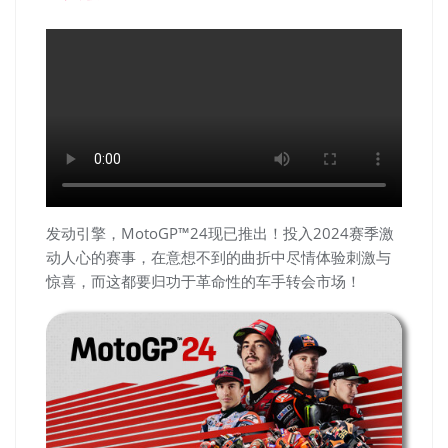
发动引擎，MotoGP™24现已推出！投入2024赛季激
动人心的赛事，在意想不到的曲折中尽情体验刺激与
惊喜，而这都要归功于革命性的车手转会市场！