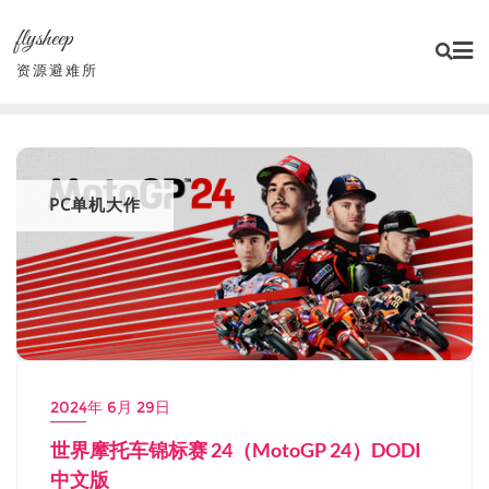
Skip
flysheep
to
content
资源避难所
PC单机大作
2024年 6月 29日
世界摩托车锦标赛 24（MotoGP 24）DODI
中文版