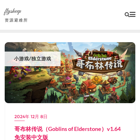
Skip
flysheep
to
content
资源避难所
小游戏/独立游戏
2024年 12月 8日
哥布林传说（Goblins of Elderstone）v1.64
免安装中文版