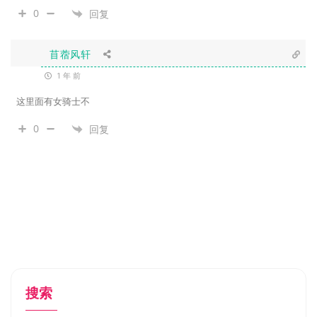
0
回复
苜蓿风轩
1 年 前
这里面有女骑士不
0
回复
搜索