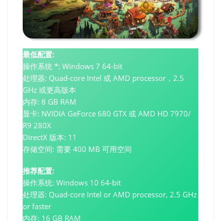
最低配置:
操作系统 *: Windows 7 64-bit
处理器: Quad-core Intel 或 AMD processor，2.5
GHz 或更高版本
内存: 8 GB RAM
显卡: NVIDIA GeForce 680 GTX 或 AMD HD 7970/
R9 280X
DirectX 版本: 11
存储空间: 需要 400 MB 可用空间
推荐配置:
操作系统: Windows 10 64-bit
处理器: Quad-core Intel or AMD processor, 2.5 GHz
or faster
内存: 16 GB RAM