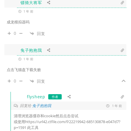
镖骑大将军
1 年 前
成龙模拟器吗
0
回复
兔子抱抱我
1 年 前
点击飞猫盘下载失败
0
回复
flysheep
作者
回复给
兔子抱抱我
1 年 前
清理浏览器缓存和cookie然后点击尝试
或使用https://url42.ctfile.com/f/22219942-685130878-e047d7?
p=1591 此工具