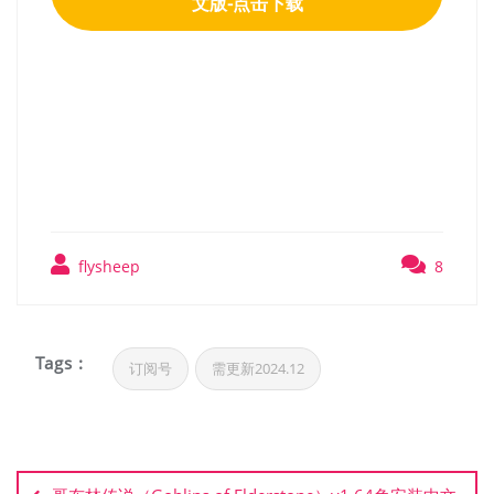
文版-点击下载
【搞怪沙雕类游戏】Get To
Work免安装中文版
flysheep
8
Tags :
订阅号
需更新2024.12
文
章