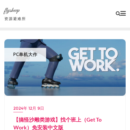
Skip
flysheep
to
content
资源避难所
PC单机大作
2024年 12月 9日
【搞怪沙雕类游戏】找个班上（Get To
Work）免安装中文版