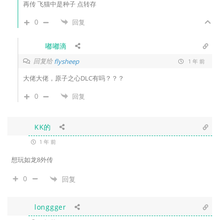
再传 飞猫中是种子 点转存
0
回复
嘟嘟滴
回复给
flysheep
1 年 前
大佬大佬，原子之心DLC有吗？？？
0
回复
KK的
1 年 前
想玩如龙8外传
0
回复
longgger