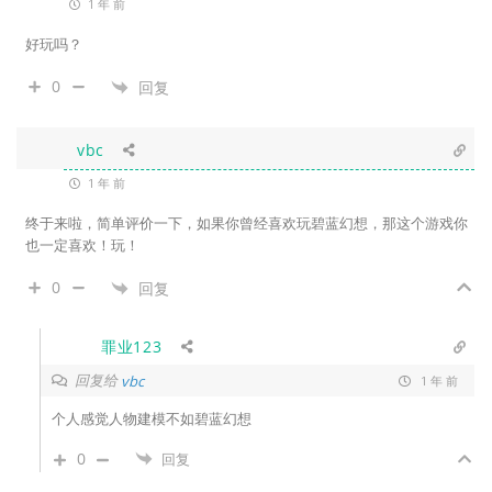
1 年 前
好玩吗？
0
回复
vbc
1 年 前
终于来啦，简单评价一下，如果你曾经喜欢玩碧蓝幻想，那这个游戏你
也一定喜欢！玩！
0
回复
罪业123
回复给
vbc
1 年 前
个人感觉人物建模不如碧蓝幻想
0
回复