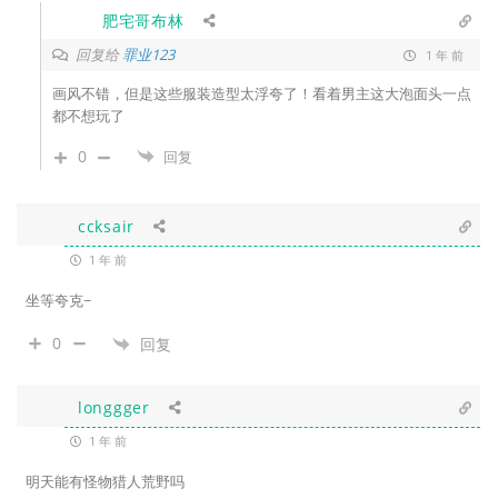
肥宅哥布林
回复给
罪业123
1 年 前
画风不错，但是这些服装造型太浮夸了！看着男主这大泡面头一点
都不想玩了
0
回复
ccksair
1 年 前
坐等夸克~
0
回复
longgger
1 年 前
明天能有怪物猎人荒野吗