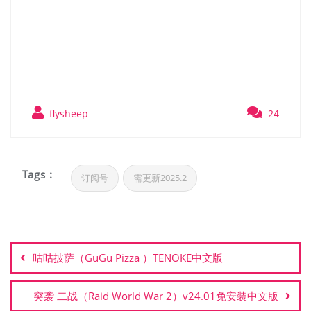
圣剑传说 玛娜幻象（Visions
of Mana）TENOKE中文版
flysheep
24
Tags :
订阅号
需更新2025.2
文
章
咕咕披萨（GuGu Pizza ）TENOKE中文版
导
航
突袭 二战（Raid World War 2）v24.01免安装中文版