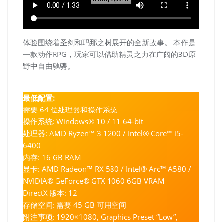
体验围绕着圣剑和玛那之树展开的全新故事。 本作是
一款动作RPG，玩家可以借助精灵之力在广阔的3D原
野中自由驰骋。
最低配置:
需要 64 位处理器和操作系统
操作系统: Windows® 10 / 11 64-bit
处理器: AMD Ryzen™ 3 1200 / Intel® Core™ i5-
6400
内存: 16 GB RAM
显卡: AMD Radeon™ RX 580 / Intel® Arc™ A580 /
NVIDIA® GeForce® GTX 1060 6GB VRAM
DirectX 版本: 12
存储空间: 需要 45 GB 可用空间
附注事项: 1920×1080, Graphics Preset “Low”,