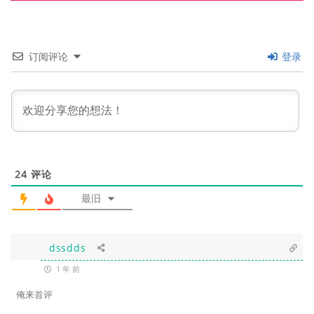
订阅评论
登录
24
评论
最旧
dssdds
1 年 前
俺来首评