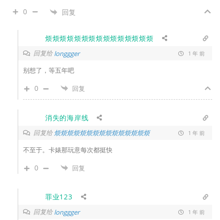
0
回复
烦烦烦烦烦烦烦烦烦烦烦烦烦烦烦
回复给
longgger
1 年 前
别想了，等五年吧
0
回复
消失的海岸线
回复给
烦烦烦烦烦烦烦烦烦烦烦烦烦烦烦
1 年 前
不至于。卡婊那玩意每次都挺快
0
回复
罪业123
回复给
longgger
1 年 前