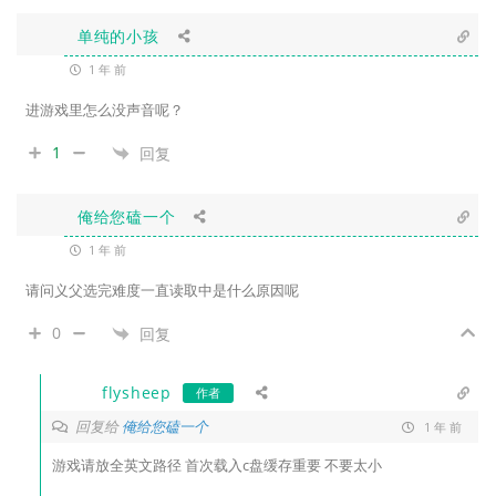
单纯的小孩
1 年 前
进游戏里怎么没声音呢？
1
回复
俺给您磕一个
1 年 前
请问义父选完难度一直读取中是什么原因呢
0
回复
flysheep
作者
回复给
俺给您磕一个
1 年 前
游戏请放全英文路径 首次载入c盘缓存重要 不要太小