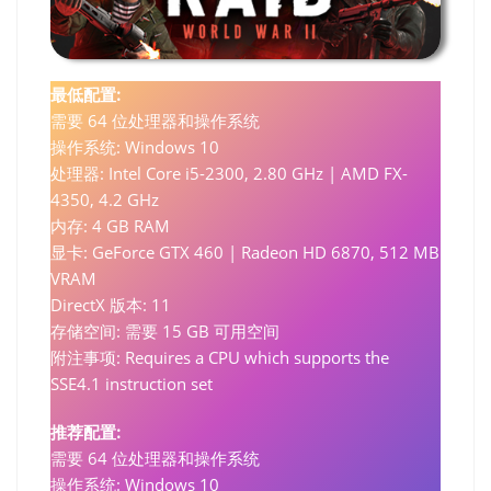
最低配置:
需要 64 位处理器和操作系统
操作系统: Windows 10
处理器: Intel Core i5-2300, 2.80 GHz | AMD FX-
4350, 4.2 GHz
内存: 4 GB RAM
显卡: GeForce GTX 460 | Radeon HD 6870, 512 MB
VRAM
DirectX 版本: 11
存储空间: 需要 15 GB 可用空间
附注事项: Requires a CPU which supports the
SSE4.1 instruction set
推荐配置:
需要 64 位处理器和操作系统
操作系统: Windows 10