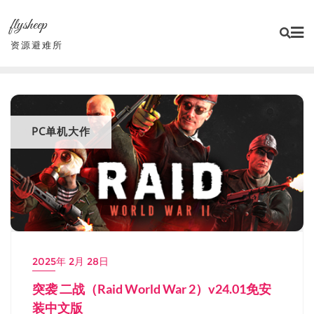
Skip
flysheep
to
content
资源避难所
PC单机大作
2025年 2月 28日
突袭 二战（Raid World War 2）v24.01免安
装中文版