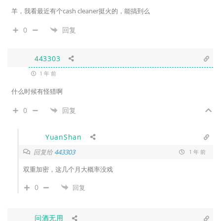
羊，我看最近有个cash cleaner挺火的，能搞到么
0
回复
443303
1 年 前
什么时候有怪猎啊
0
回复
YuanShan
回复给
443303
1 年 前
双重加密，这几个月大概率没戏
0
回复
问酒无用