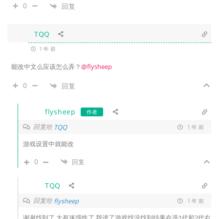
0
回复
TQQ
1 年 前
能改中文么应该怎么弄？
@flysheep
0
回复
flysheep
作者
回复给
TQQ
1 年 前
游戏设置中就能改
0
回复
TQQ
回复给
flysheep
1 年 前
谢谢找到了 太有迷惑性了 我进了游戏找没找到结果在选1代和2代右