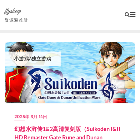
Skip
flysheep
to
content
资源避难所
小游戏/独立游戏
2025年 3月 14日
幻想水浒传1&2高清复刻版（Suikoden I&II
HD Remaster Gate Rune and Dunan