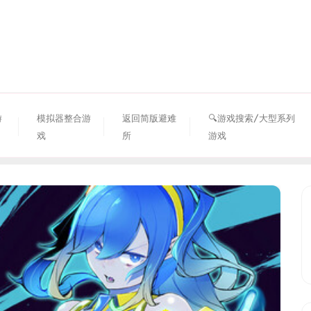
资源避难所
游
模拟器整合游
返回简版避难
🔍游戏搜索/大型系列
戏
所
游戏