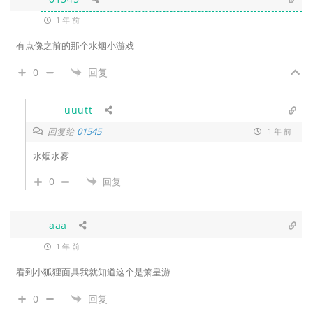
1 年 前
有点像之前的那个水烟小游戏
0
回复
uuutt
回复给
01545
1 年 前
水烟水雾
0
回复
aaa
1 年 前
看到小狐狸面具我就知道这个是箫皇游
0
回复