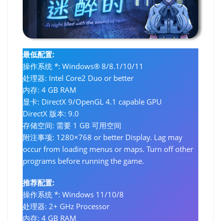
最低配置:
操作系统 *: Windows® 8/8.1/10/11
处理器: Intel Core2 Duo or better
内存: 4 GB RAM
显卡: DirectX 9/OpenGL 4.1 capable GPU
DirectX 版本: 9.0
存储空间: 需要 1 GB 可用空间
附注事项: 1280×768 or better Display. Lag may
occur from loading menus or maps. Turn off other
programs before running the game.
推荐配置:
操作系统 *: Windows 11/10/8
处理器: 2+ GHz Processor
内存: 4 GB RAM