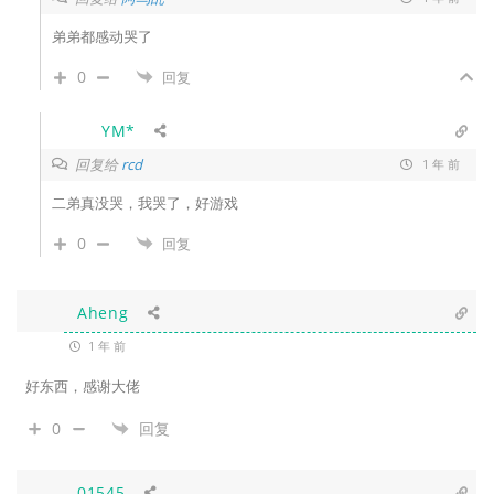
弟弟都感动哭了
0
回复
YM*
回复给
rcd
1 年 前
二弟真没哭，我哭了，好游戏
0
回复
Aheng
1 年 前
好东西，感谢大佬
0
回复
01545