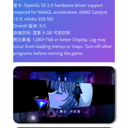
显卡: OpenGL ES 2.0 hardware driver support
required for WebGL acceleration. (AMD Catalyst
10.9, nVidia 358.50)
DirectX 版本: 9.0
存储空间: 需要 4 GB 可用空间
附注事项: 1280×768 or better Display. Lag may
occur from loading menus or maps. Turn off other
programs before running the game.