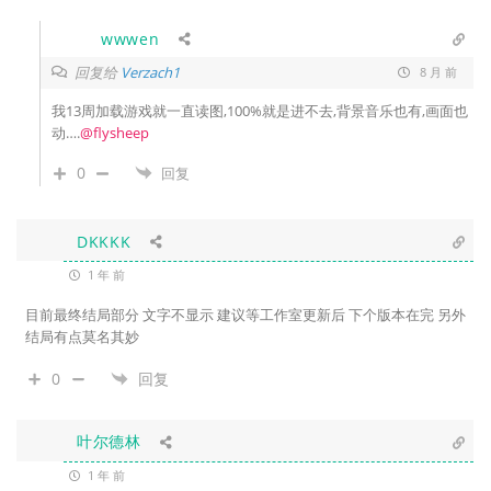
wwwen
回复给
Verzach1
8 月 前
我13周加载游戏就一直读图,100%就是进不去,背景音乐也有,画面也
动….
@flysheep
0
回复
DKKKK
1 年 前
目前最终结局部分 文字不显示 建议等工作室更新后 下个版本在完 另外
结局有点莫名其妙
0
回复
叶尔德林
1 年 前