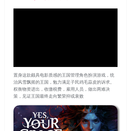
置身这款颇具电影质感的王国管理角色扮演游戏，统
治风雪飘摇的王国，勉力满足子民鸡毛蒜皮的诉求。
权衡物资进出，收缴税费，雇用人员，做出两难决
策，见证王国最终走向繁荣抑或衰败