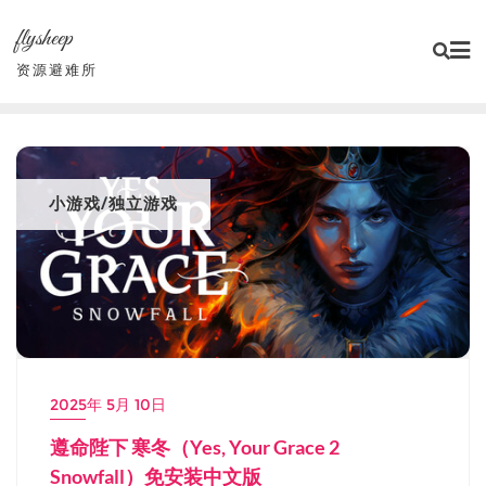
Skip
flysheep
to
content
资源避难所
小游戏/独立游戏
2025年 5月 10日
遵命陛下 寒冬（Yes, Your Grace 2
Snowfall）免安装中文版