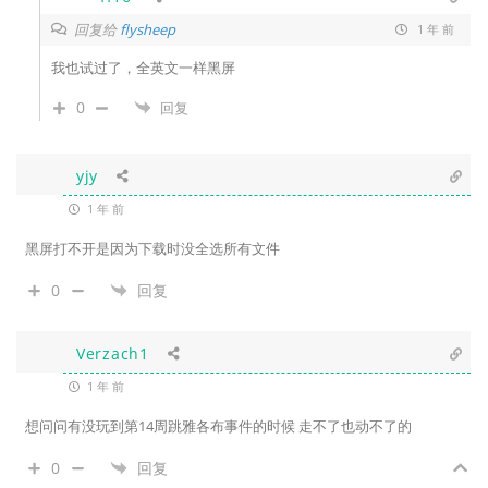
回复给
flysheep
1 年 前
我也试过了，全英文一样黑屏
0
回复
yjy
1 年 前
黑屏打不开是因为下载时没全选所有文件
0
回复
Verzach1
1 年 前
想问问有没玩到第14周跳雅各布事件的时候 走不了也动不了的
0
回复