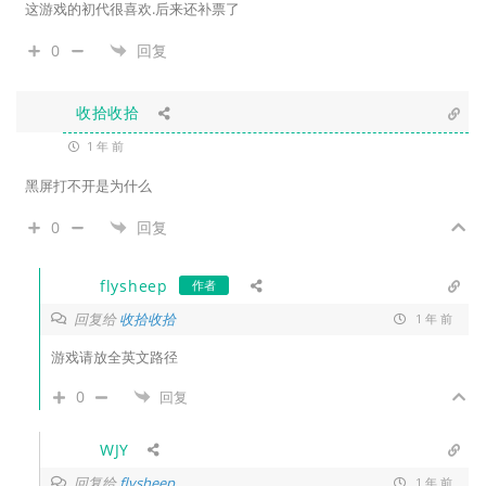
这游戏的初代很喜欢.后来还补票了
0
回复
收拾收拾
1 年 前
黑屏打不开
是为什么
0
回复
flysheep
作者
回复给
收拾收拾
1 年 前
游戏请放全英文路径
0
回复
WJY
回复给
flysheep
1 年 前