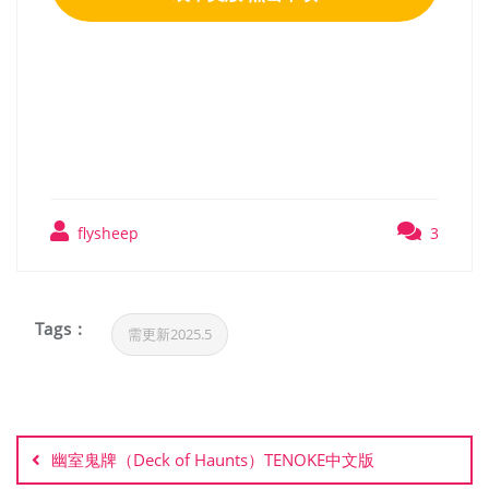
诸神之劫 自走棋（Gods vs
Horrors）免安装中文版
flysheep
3
Tags :
需更新2025.5
文
章
幽室鬼牌（Deck of Haunts）TENOKE中文版
导