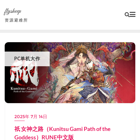
Skip
flysheep
to
content
资源避难所
PC单机大作
2025年 7月 14日
祇 女神之路（Kunitsu Gami Path of the
Goddess）RUNE中文版