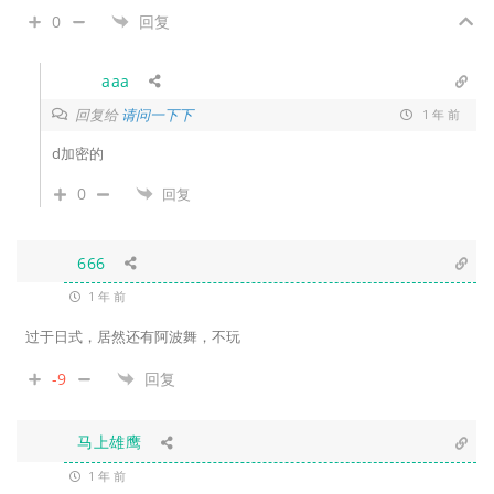
0
回复
aaa
回复给
请问一下下
1 年 前
d加密的
0
回复
666
1 年 前
过于日式，居然还有阿波舞，不玩
-9
回复
马上雄鹰
1 年 前