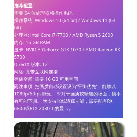
推荐配置:
需要 64 位处理器和操作系统
操作系统: Windows 10 (64 bit) / Windows 11 (64
bit)
处理器: Intel Core i7-7700 / AMD Ryzen 5 2600
内存: 16 GB RAM
显卡: NVIDIA GeForce GTX 1070 / AMD Radeon RX
5700
DirectX 版本: 12
网络: 宽带互联网连接
存储空间: 需要 16 GB 可用空间
附注事项: 把画质自动设置设为“平衡优先”，能够以
1080p/60fps游玩。 ※对于画质较精细的场面，帧率
有可能下调。 为支持光线追踪功能，需要配有RX
6800或RTX 2080 Ti的显卡。