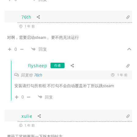
76th
1 年 前
对啊，需要启动steam 。要不然无法运行
0
回复
flysheep
作者
回复给
76th
1 年 前
安装请打勾所有框 不打勾不会自动覆盖补丁所以跳steam
0
回复
xulie
1 年 前
魔药工艺能更新一下版本吗站主