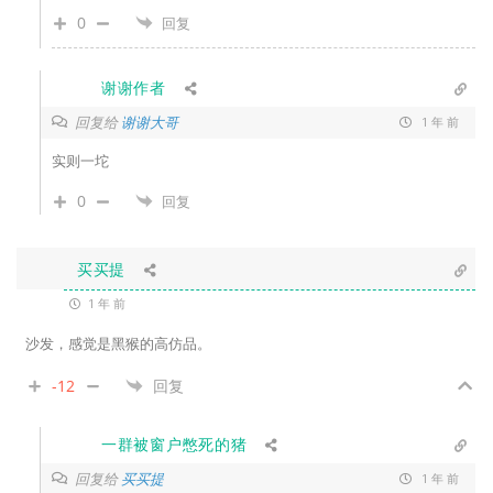
0
回复
谢谢作者
回复给
谢谢大哥
1 年 前
实则一坨
0
回复
买买提
1 年 前
沙发，感觉是黑猴的高仿品。
-12
回复
一群被窗户憋死的猪
回复给
买买提
1 年 前