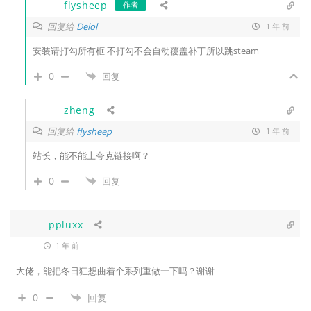
flysheep
作者
回复给
Delol
1 年 前
安装请打勾所有框 不打勾不会自动覆盖补丁所以跳steam
0
回复
zheng
回复给
flysheep
1 年 前
站长，能不能上夸克链接啊？
0
回复
ppluxx
1 年 前
大佬，能把冬日狂想曲着个系列重做一下吗？谢谢
0
回复