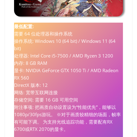
最低配置:
需要 64 位处理器和操作系统
操作系统: Windows 10 (64 bit) / Windows 11 (64
bit)
处理器: Intel Core i5-7500 / AMD Ryzen 3 1200
内存: 8 GB RAM
显卡: NVIDIA GeForce GTX 1050 Ti / AMD Radeon
RX 560
DirectX 版本: 12
网络: 宽带互联网连接
存储空间: 需要 16 GB 可用空间
附注事项: 把画质自动设置设为“性能优先”，能够以
1080p/30fps游玩。 ※对于画质较精细的场面，帧率
有可能下调。 为支持光线追踪功能，需要配有RX
6700或RTX 2070的显卡。