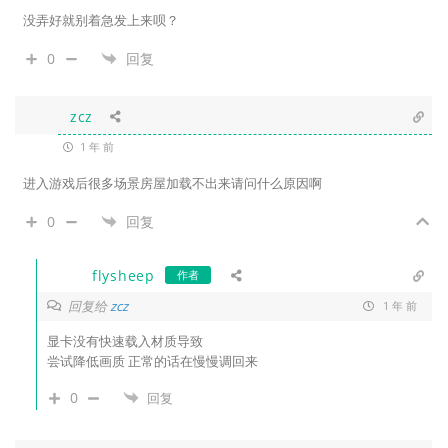
没弄好就别着急发上来呗？
0
回复
zcz
1 年 前
进入游戏后很多场景房屋加载不出来请问什么原因啊
0
回复
flysheep
作者
回复给
zcz
1 年 前
显卡没有快速载入材质导致
尝试降低画质 正常的话在慢慢调回来
0
回复