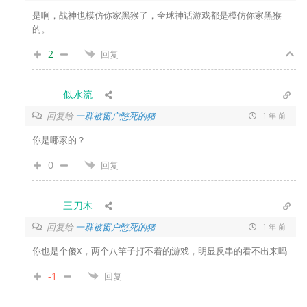
是啊，战神也模仿你家黑猴了，全球神话游戏都是模仿你家黑猴
的。
2
回复
似水流
回复给
一群被窗户憋死的猪
1 年 前
你是哪家的？
0
回复
三刀木
回复给
一群被窗户憋死的猪
1 年 前
你也是个傻X，两个八竿子打不着的游戏，明显反串的看不出来吗
-1
回复