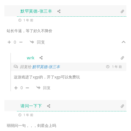
默罕莫德-张三丰
1 年 前
站长牛逼，等了好久不降价
0
回复
wrk
回复给
默罕莫德-张三丰
1 年 前
这游戏进了xgp的，开了xgp可以免费玩
0
回复
请问一下下
1 年 前
弱弱问一句，，，剑星会上吗