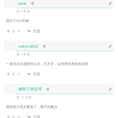
wsw
1 年 前
用不了PS5手柄
0
回复
sakura002
1 年 前
一直在后台进程怎么办，打不开，以管理员身份也没用
0
回复
猫吃了薛定谔
11 月 前
视觉设计也太繁杂了，看不到重点
0
回复