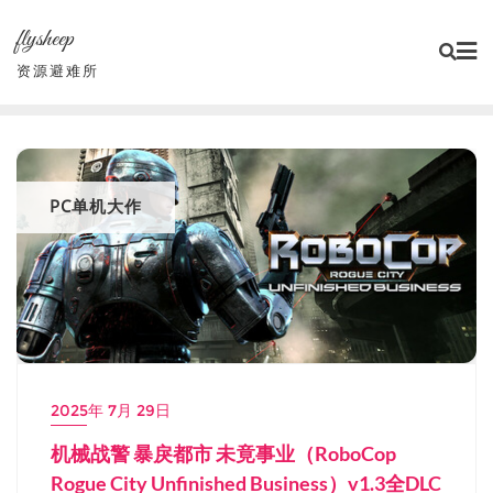
Skip
flysheep
to
content
资源避难所
PC单机大作
2025年 7月 29日
机械战警 暴戾都市 未竟事业（RoboCop
Rogue City Unfinished Business）v1.3全DLC