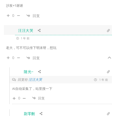
沙发+1谢谢
0
回复
汪汪大哭
1 年 前
老大，可不可以传下明末呀，想玩
0
回复
随光~
回复给
汪汪大哭
1 年 前
AI自动采集了，站里搜一下
0
回复
劏零刪