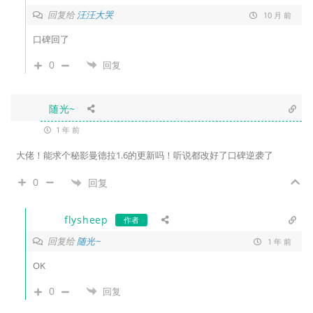
回复给
汪汪大哭
10 月 前
口碑回了
0
回复
随光~
1 年 前
大佬！能求个秘影曼德拉1.6的更新吗！听说都改好了口碑逆袭了
0
回复
flysheep
作者
回复给
随光~
1 年 前
OK
0
回复