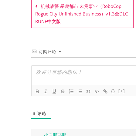
章
机械战警 暴戾都市 未竟事业（RoboCop
Rogue City Unfinished Business）v1.3全DLC
导
RUNE中文版
航
订阅评论
{}
[+]
3
评论
小白耶耶耶