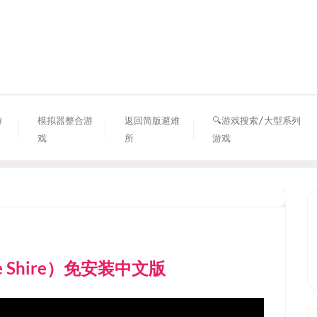
资源避难所
游
模拟器整合游
返回简版避难
🔍游戏搜索/大型系列
戏
所
游戏
he Shire）免安装中文版