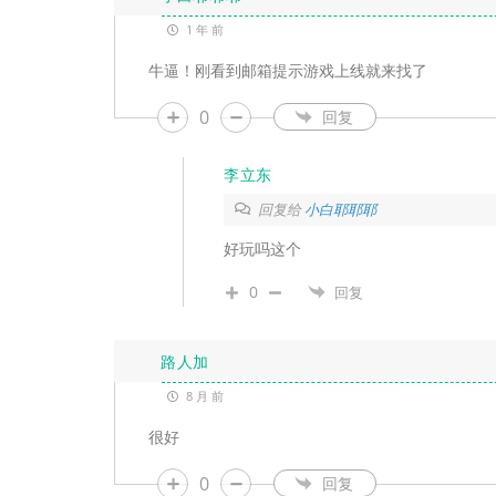
1 年 前
牛逼！刚看到邮箱提示游戏上线就来找了
0
回复
李立东
回复给
小白耶耶耶
好玩吗这个
0
回复
路人加
8 月 前
很好
0
回复