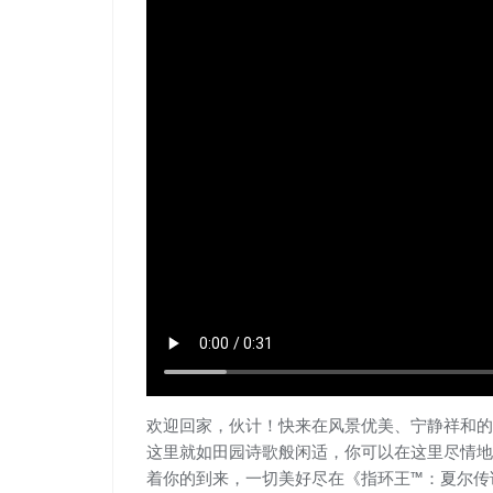
欢迎回家，伙计！快来在风景优美、宁静祥和的
这里就如田园诗歌般闲适，你可以在这里尽情地
着你的到来，一切美好尽在《指环王™：夏尔传